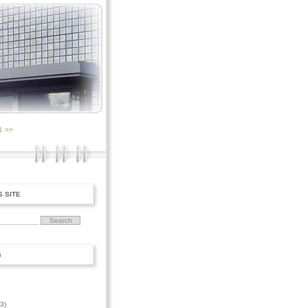
1
>>
S SITE
S
3)