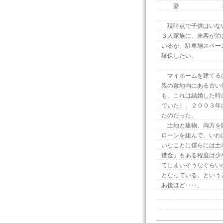
妻 ３
現時点で子供はいない
３人家族に、来客が泊
いるが、駐車場スペー
確保したい。
マイホームを建てるに
親の敷地内にある古い
も、これは結婚した時
でいた）、２００３年
たのだった。
土地と建物、両方を購
ローンを組んで、いわ
いなことに僕らには土
借金」もある程度は少
てしまいそうなぐらい
となっている、という
あ後ほど‥‥。