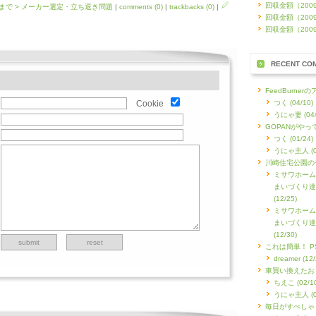
回収金額（2009
まで > メーカー選定・立ち退き問題
|
comments (0)
|
trackbacks (0)
|
回収金額（2009
回収金額（2009
RECENT CO
FeedBurner
Cookie
つく (04/10)
うにゃ妻 (04/
GOPANがやっ
つく (01/24)
うにゃ主人 (01
川崎住宅公園の
ミサワホーム
まいづくり達
(12/25)
ミサワホーム
まいづくり達
(12/30)
これは簡単！ PS3 
dreamer (12/
車買い換えたお
ちえこ (02/10
うにゃ主人 (02
毎日がすぺしゃ