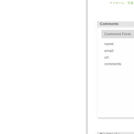
マイホーム・完成
Comments
Comment Form
name:
email:
url:
comments: