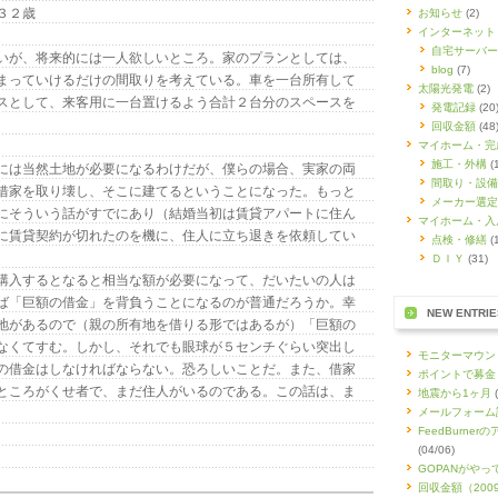
２歳
お知らせ
(2)
インターネット
自宅サーバー
が、将来的には一人欲しいところ。家のプランとしては、
blog
(7)
まっていけるだけの間取りを考えている。車を一台所有して
太陽光発電
(2)
スとして、来客用に一台置けるよう合計２台分のスペースを
発電記録
(20
回収金額
(48
マイホーム・完
施工・外構
(
は当然土地が必要になるわけだが、僕らの場合、実家の両
間取り・設備
借家を取り壊し、そこに建てるということになった。もっと
メーカー選定
にそういう話がすでにあり（結婚当初は賃貸アパートに住ん
マイホーム・入
に賃貸契約が切れたのを機に、住人に立ち退きを依頼してい
点検・修繕
(
ＤＩＹ
(31)
入するとなると相当な額が必要になって、だいたいの人は
ば「巨額の借金」を背負うことになるのが普通だろうか。幸
NEW ENTRIE
地があるので（親の所有地を借りる形ではあるが）「巨額の
なくてすむ。しかし、それでも眼球が５センチぐらい突出し
モニターマウン
の借金はしなければならない。恐ろしいことだ。また、借家
ポイントで募金
ところがくせ者で、まだ住人がいるのである。この話は、ま
地震から1ヶ月
(
メールフォーム
FeedBurner
(04/06)
GOPANがやっ
回収金額（2009