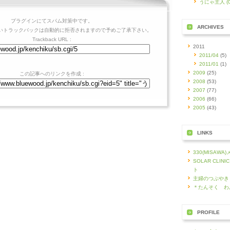
うにゃ主人 (02
プラグインにてスパム対策中です。
ARCHIVES
いトラックバックは自動的に拒否されますので予めご了承下さい。
Trackback URL :
2011
2011/04
(5)
2011/01
(1)
2009
(25)
この記事へのリンクを作成 :
2008
(53)
2007
(77)
2006
(66)
2005
(43)
LINKS
330(MISAW
SOLAR CLI
ト
主婦のつぶやき
＊たんそく わ
PROFILE