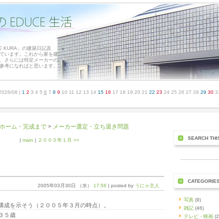
E KURA」の建築日記及
ています。これから家を建
、さらには特定メーカーの
参考になればと思います。
2026/08
|
1
2
3
4
5
6
7
8
9
10
11
12
13
14
15
16
17
18
19
20
21
22
23
24
25
26
27
28
29
30
3
ホーム・完成まで
>
メーカー選定・立ち退き問題
SEARCH THI
|
main
|
２００５年１月 >>
CATEGORIE
2005年03月30日 （水）
17:56
| posted by
うにゃ主人
写真
(9)
構成を示そう（２００５年３月の時点）。
雑記
(46)
３５歳
テレビ・映画
(2