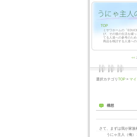
TOP
ミサワホームの「EDUC
び、その後の生活を綴っ
てる人達への参考のため
商品を検討する人達への
<<
選択カテゴリ
TOP
>
マイ
構想
さて、まずは我が家族
うにゃ主人（俺）