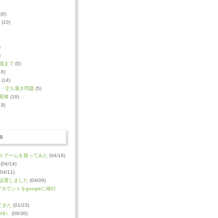
(0)
(10)
)
)
成まで
(0)
18)
(14)
・立ち退き問題
(5)
居後
(16)
19)
S
トアームを買ってみた
(04/18)
(04/14)
04/11)
設置しました
(04/09)
のアカウントをgoogleに移行
てきた
(01/23)
/9）
(09/30)