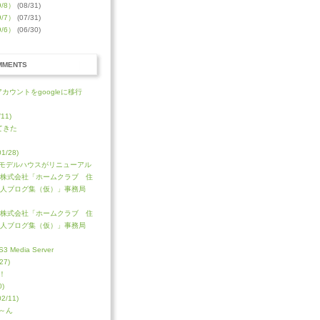
/8）
(08/31)
/7）
(07/31)
/6）
(06/30)
MMENTS
のアカウントをgoogleに移行
11)
てきた
/28)
モデルハウスがリニューアル
株式会社「ホームクラブ 住
人ブログ集（仮）」事務局
株式会社「ホームクラブ 住
人ブログ集（仮）」事務局
Media Server
27)
！
)
/11)
～ん