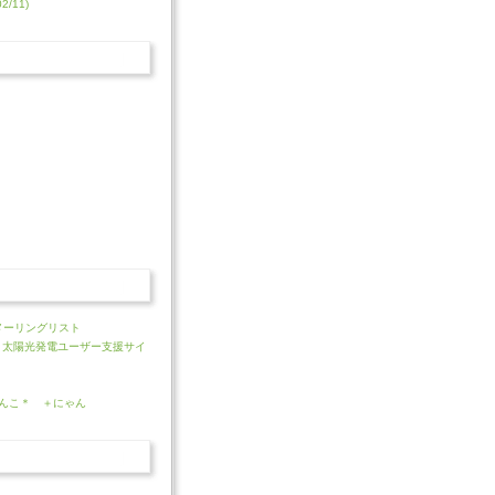
/11)
A)メーリングリスト
NIC 太陽光発電ユーザー支援サイ
んこ＊ ＋にゃん